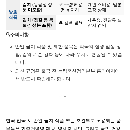
김치
(동물성 성
✅ 소량 허용
개인 소비용, 밀봉
분
미포함
)
(5kg 이하)
포장 상태
발효
식품
김치
(
젓갈
등 동
새우젓, 젓갈류 포
⚠️ 검역 필요
물성
성분 포함
)
함시 검역
🔍주의사항
반입 금지 식품 및 제한 품목은 각국의 질병 발생 상
황, 검역 기준 강화 등에 따라 수시로 변동될 수 있습
니다.
최신 규정은 출국 전 농림축산검역본부 홈페이지에
서 반드시 확인해야 합니다.
한국 입국 시 반입 금지 식품 또는 조건부로 허용되는 품
목들은 가축전염병 예방, 병해충 차단, 그리고 국민 건강