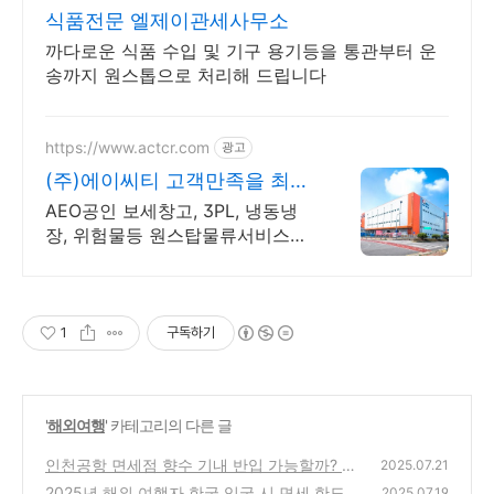
식품전문 엘제이관세사무소
까다로운 식품 수입 및 기구 용기등을 통관부터 운
송까지 원스톱으로 처리해 드립니다
https://www.actcr.com
광고
(주)에이씨티 고객만족을 최우
선
AEO공인 보세창고, 3PL, 냉동냉
장, 위험물등 원스탑물류서비스제
공
1
구독하기
'
해외여행
' 카테고리의 다른 글
인천공항 면세점 향수 기내 반입 가능할까? 20
2025.07.21
25년 액체류 기내 반입 규정 안내
2025년 해외 여행자 한국 입국 시 면세 한도와
(0)
2025.07.19