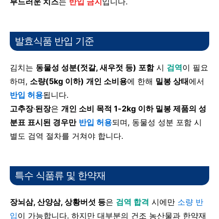
부드러운 치즈
는
반입 금지
입니다.
발효식품 반입 기준
김치는
동물성 성분(젓갈, 새우젓 등) 포함
시
검역
이 필요
하며,
소량(5kg 이하) 개인 소비용
에 한해
밀봉 상태
에서
반입 허용
됩니다.
고추장
·
된장
은
개인 소비 목적 1-2kg 이하 밀봉 제품의 성
분표 표시된 경우만
반입 허용
되며, 동물성 성분 포함 시
별도 검역 절차를 거쳐야 합니다.
특수 식품류 및 한약재
장뇌삼, 산양삼, 상황버섯 등
은
검역 합격
시에만
소량 반
입
이 가능합니다. 하지만 대부분의 건조 농산물과 한약재