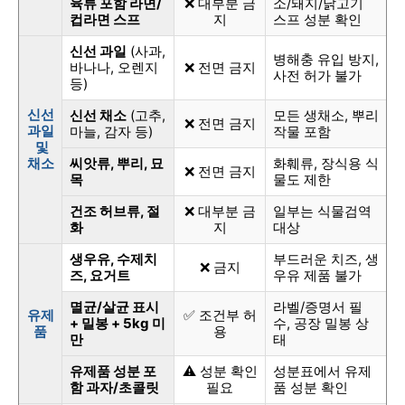
육류 포함 라면/
❌ 대부분 금
소/돼지/닭고기
컵라면 스프
지
스프 성분 확인
신선 과일
(사과,
병해충 유입 방지,
바나나, 오렌지
❌ 전면 금지
사전 허가 불가
등)
신선
신선 채소
(고추,
모든 생채소, 뿌리
❌ 전면 금지
과일
마늘, 감자 등)
작물 포함
및
채소
씨앗류, 뿌리, 묘
화훼류, 장식용 식
❌ 전면 금지
목
물도 제한
건조 허브류, 절
❌ 대부분 금
일부는 식물검역
화
지
대상
생우유, 수제치
부드러운 치즈, 생
❌ 금지
즈, 요거트
우유 제품 불가
멸균/살균 표시
라벨/증명서 필
유제
✅ 조건부 허
+ 밀봉 + 5kg 미
수, 공장 밀봉 상
품
용
만
태
유제품 성분 포
⚠️ 성분 확인
성분표에서 유제
함 과자/초콜릿
필요
품 성분 확인