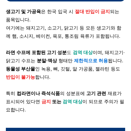
생고기 및 가공육
은 한국 입국 시
절대 반입이 금지
되는
품목입니다.
여기에는 돼지고기, 소고기, 닭고기 등 모든 생고기와 함
께 햄, 소시지, 베이컨, 육포, 통조림 육류가 포함됩니다.
라면 수프에 포함된 고기 성분
도
검역 대상
이며, 돼지고기·
닭고기 수프는
분말·액상
형태만
제한적으로 허용
됩니다.
동물성 부산물
인 녹용, 뼈, 깃털, 알 가공품, 젤라틴 등도
반입이 불가능
합니다.
특히
컵라면이나 즉석식품
의 성분표에
고기 관련
재료가
표시되어 있다면
금지
또는
검역 대상
이 되므로 주의가 필
요합니다.