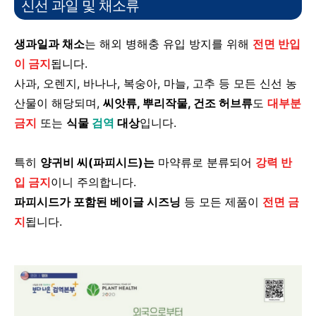
신선 과일 및 채소류
생과일과 채소
는 해외 병해충 유입 방지를 위해
전면 반입
이 금지
됩니다.
사과, 오렌지, 바나나, 복숭아, 마늘, 고추 등 모든 신선 농
산물이 해당되며,
씨앗류, 뿌리작물, 건조 허브류
도
대부분
금지
또는
식물
검역
대상
입니다.
특히
양귀비 씨(파피시드)는
마약류로 분류되어
강력 반
입 금지
이니 주의합니다.
파피시드가 포함된 베이글 시즈닝
등 모든 제품이
전면 금
지
됩니다.