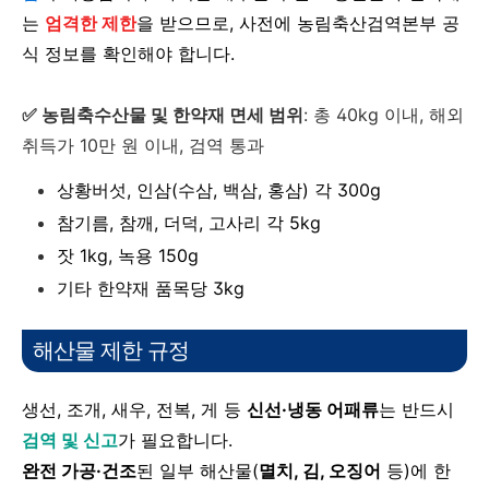
는
엄격한 제한
을 받으므로, 사전에 농림축산검역본부 공
식 정보를 확인해야 합니다.
✅ 농림축수산물 및 한약재 면세 범위
: 총 40kg 이내, 해외
취득가 10만 원 이내, 검역 통과
상황버섯, 인삼(수삼, 백삼, 홍삼) 각 300g
참기름, 참깨, 더덕, 고사리 각 5kg
잣 1kg,
녹용 150g
기타 한약재 품목당 3kg
해산물 제한 규정
생선, 조개, 새우, 전복, 게 등
신선·냉동 어패류
는 반드시
검역 및 신고
가 필요합니다.
완전 가공·건조
된 일부 해산물(
멸치, 김, 오징어
등)에 한