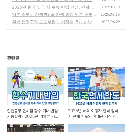
휴대품 자진 신고 방법 핵심 정리
2025년 한국 입국 시 주류 반입 규정, 면세 한
(0)
2025.07.10
도와 세관 신고법까지 실전 가이드
일본 소도시 가볼까? 꼭 가볼 만한 일본 소도
(0)
2025.06.30
시 여행지 추천 BEST 7
일본 행정구역 도도부현과 시정촌, 8개 지방
(1)
2025.06.29
한눈에 정리
(8)
관련글
인천공항 면세점 향수 기내 반입
2025년 해외 여행자 한국 입국
가능할까? 2025년 액체류 기내
시 면세 한도와 휴대품 자진 신고
반입 규정 안내
방법 핵심 정리