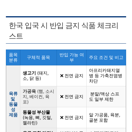
한국 입국 시 반입 금지 식품 체크리
스트
품목
반입 가능 여
구체적 품목
주요 조건 및 비고
분류
부
아프리카돼지열
생고기
(돼지,
❌ 전면 금지
병 등 가축전염병
소, 닭 등)
차단
가공육
(햄, 소시
육류
분말/액상 스프
지, 베이컨, 육
❌ 전면 금지
및
도 일부 제한
포)
동물
성
동물성 부산물
제품
알 가공품, 육분,
(녹용, 뼈, 깃털,
❌ 전면 금지
골분 포함
젤라틴)