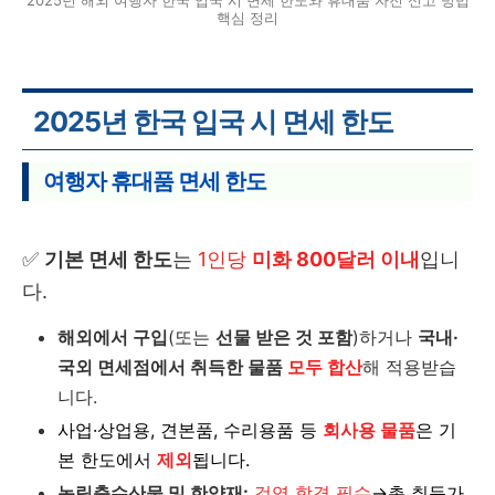
2025년 해외 여행자 한국 입국 시 면세 한도와 휴대품 자진 신고 방법
핵심 정리
2025년 한국 입국 시 면세 한도
여행자 휴대품 면세 한도
✅
기본 면세 한도
는
1인당
미화 800달러 이내
입니
다.
해외에서 구입
(또는
선물 받은 것 포함
)하거나
국내·
국외 면세점에서 취득한 물품
모두 합산
해 적용받습
니다.
사업·상업용, 견본품, 수리용품 등
회사용 물품
은 기
본 한도에서
제외
됩니다.
농림축수산물 및 한약재:
검역 합격 필수
→
총 취득가