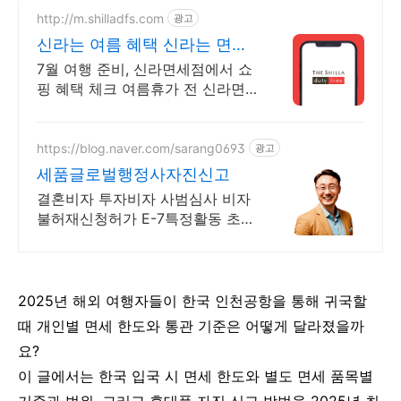
http://m.shilladfs.com
광고
신라는 여름 혜택 신라는 면세
쇼핑
7월 여행 준비, 신라면세점에서 쇼
핑 혜택 체크 여름휴가 전 신라면
세점 혜택 한 번에 확인
https://blog.naver.com/sarang0693
광고
세품글로벌행정사자진신고
결혼비자 투자비자 사범심사 비자
불허재신청허가 E-7특정활동 초청
(배우자.가족) H2 F4 F5 배우자 장
인 장모초청
2025년 해외 여행자들이 한국 인천공항을 통해 귀국할
때 개인별 면세 한도와 통관 기준은 어떻게 달라졌을까
요?
이 글에서는 한국 입국 시 면세 한도와 별도 면세 품목별