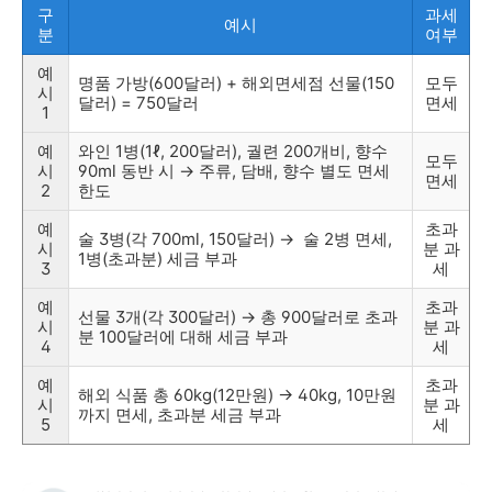
구
과세
예시
분
여부
예
명품 가방(600달러) + 해외면세점 선물(150
모두
시
달러) = 750달러
면세
1
예
와인 1병(1ℓ, 200달러), 궐련 200개비, 향수
모두
시
90ml 동반 시 → 주류, 담배, 향수 별도 면세
면세
2
한도
예
초과
술 3병(각 700ml, 150달러) → 술 2병 면세,
시
분 과
1병(초과분) 세금 부과
3
세
예
초과
선물 3개(각 300달러) → 총 900달러로 초과
시
분 과
분 100달러에 대해 세금 부과
4
세
예
초과
해외 식품 총 60kg(12만원) → 40kg, 10만원
시
분 과
까지 면세, 초과분 세금 부과
5
세