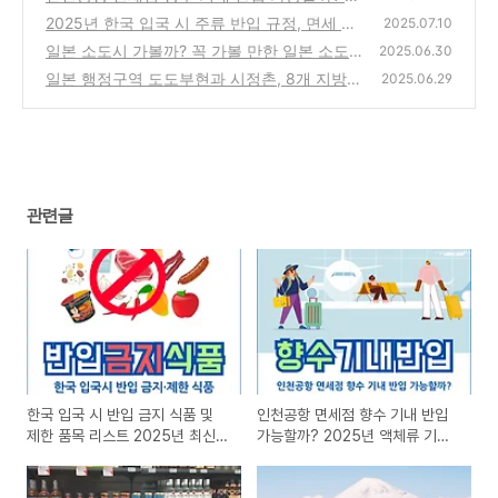
25년 액체류 기내 반입 규정 안내
2025년 한국 입국 시 주류 반입 규정, 면세 한
(0)
2025.07.10
도와 세관 신고법까지 실전 가이드
일본 소도시 가볼까? 꼭 가볼 만한 일본 소도
(0)
2025.06.30
시 여행지 추천 BEST 7
일본 행정구역 도도부현과 시정촌, 8개 지방
(1)
2025.06.29
한눈에 정리
(8)
관련글
한국 입국 시 반입 금지 식품 및
인천공항 면세점 향수 기내 반입
제한 품목 리스트 2025년 최신
가능할까? 2025년 액체류 기내
규정 알아보기
반입 규정 안내