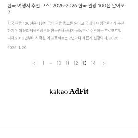
한국 여행지 추천 코스: 2025-2026 한국 관광 100선 알아보
기
한국 관광 100선은 대한민국의 관광 명소를 알리고 국내외 여행객들에게 추천
하기 위해 문화체육관광부와 한국관광공사가 공동으로 주관하는 프로젝트입
니다.2012년부터 시작된 이 프로젝트는 2년마다 새롭게 선정되며, 2025-
2026년 선정으로 7회째를 맞이했습니다. 이 프로젝트를 통해 선정된 관광지
2025. 1. 20.
들은 국내외 여행객들에게 "꼭 가봐야 할 곳"으로 소개되고 있습니다. 오늘은
대한민국의 숨은 보석을 찾아 떠나는 여행, ⌜2025-2026 한국 관광 100선⌟
1
···
10
11
12
13
14
에 대해서 자세히 알아보겠습니다.≣ 목차 한국 관광 100선이란?한국은 각
지역마다 고유한 매력과 이야기를 품고 있는 관광지들로 가득합니다. 2025-
2026 한국 관광 100선은 이러한 지역별 특색을 반영하여, 수도권부터 제주
도까지 전국적으로 고르게 ..