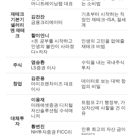
머니트레이닝랩 대표
는 소비법
재테크
기초부터 시작하는 직
김잔잔
기본기
장인 재테크-ISA, 절세
금융크리에이터
샐러리
계
맨 재테
할미언니
크
<돈 공부를 시작하고
인생의 고민을 없애줄
인생의 불안이 사라졌
재테크 비법
다>저자
염승환
수익을 내는 국내주식
주식
LS증권 이사
투자
김준용
데이터로 보는 대박 창
창업
마이프랜차이즈 대표
업의 비밀
이사
이용재
트럼프 2기 행정부, 가
미래에셋증권 디지털
상자산에 사할을 건 이
자산솔루션팀 수석매
유
니저
대체투
자
황변진
인류 최고의 자산 금이
NH투자증권 FICC리
답이다