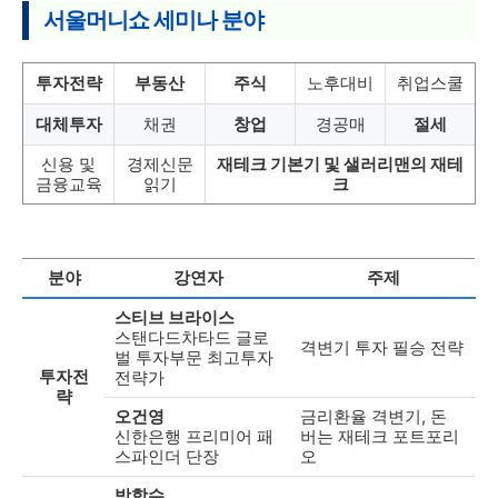
서울머니쇼 세미나 분야
투자전략
부동산
주식
노후대비
취업스쿨
대체투자
채권
창업
경공매
절세
신용 및
경제신문
재테크 기본기 및 샐러리맨의 재테
금융교육
읽기
크
분야
강연자
주제
스티브 브라이스
스탠다드차타드 글로
격변기 투자 필승 전략
벌 투자부문 최고투자
투자전
전략가
략
오건영
금리환율 격변기, 돈
신한은행 프리미어 패
버는 재테크 포트포리
스파인더 단장
오
박합수