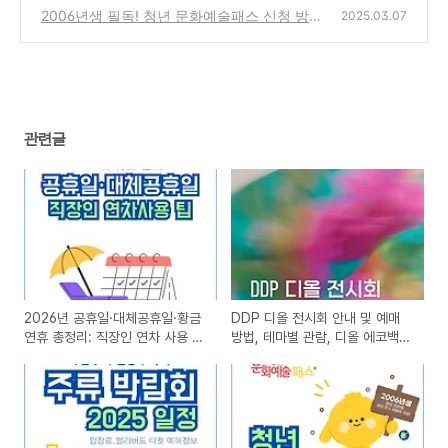
정과 얼리버드 티켓 예매 정보 총정리
2006년생 필독! 청년 문화예술패스 신청 방법,
(0)
2025.03.07
사용처, 사용법까지 완벽 정리 (2025)
(0)
관련글
2026년 공휴일·대체공휴일·황금
DDP 디올 전시회 안내 및 예매
연휴 총정리: 직장인 연차 사용 꿀
방법, 테마별 관람, 디올 에코백
팁!
구매 후기 총정리