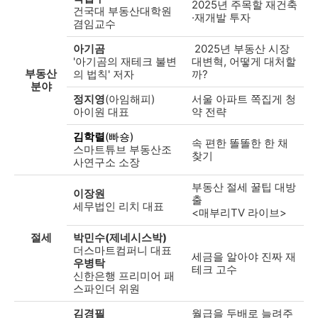
2025년 주목할 재건축
건국대 부동산대학원
·재개발 투자
겸임교수
아기곰
2025년 부동산 시장
'아기곰의 재테크 불변
대변혁, 어떻게 대처할
부동산
의 법칙' 저자
까?
분야
정지영
(아임해피)
서울 아파트 쪽집게 청
아이원 대표
약 전략
김학렬
(빠숑)
속 편한 똘똘한 한 채
스마트튜브 부동산조
찾기
사연구소 소장
부동산 절세 꿀팁 대방
이장원
출
세무법인 리치 대표
<매부리TV 라이브>
절세
박민수(제네시스박)
더스마트컴퍼니 대표
세금을 알아야 진짜 재
우병탁
테크 고수
신한은행 프리미어 패
스파인더 위원
김경필
월급을 두배로 늘려주