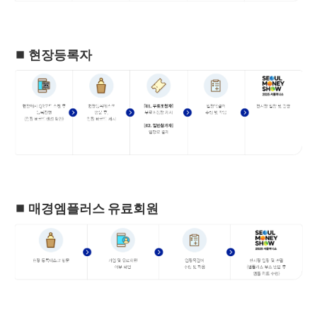
⏹️ 현장등록자
⏹️ 매경엠플러스 유료회원