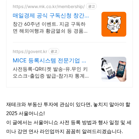
https://www.mk.co.kr/membership/
광고
매일경제 공식 구독신청 창간
60주년 이벤트
창간 60주년 이벤트. 지금 구독하
면 해외여행과 황금열쇠 등 경품이
한가득! 2026년 새해에는 매경과
함께 하세요
https://govent.kr
광고
MICE 등록시스템 전문기업 고
벤트
사전등록-QR티켓 발송-유.무인 키
오스크-출입증 발급-참가자 통계-
데이터 관리, 모바일 및 키오스크
기술을 이용한 등록시스템으로 참
가자에게 행복한 경험 제공
재테크와 부동산 투자에 관심이 있다면, 놓치지 말아야 할
2025 서울머니쇼!
이 글에서는 서울머니쇼 사전 등록 방법과 행사 일정 및 세
미나 강연 연사 라인업까지 꼼꼼히 알려드리겠습니다.