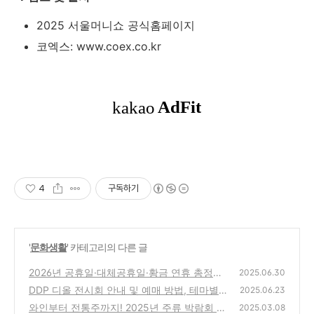
2025 서울머니쇼 공식홈페이지
코엑스: www.coex.co.kr
4
구독하기
'
문화생활
' 카테고리의 다른 글
2026년 공휴일·대체공휴일·황금 연휴 총정리:
2025.06.30
직장인 연차 사용 꿀팁!
DDP 디올 전시회 안내 및 예매 방법, 테마별
(1)
2025.06.23
관람, 디올 에코백 구매 후기 총정리
와인부터 전통주까지! 2025년 주류 박람회 일
(1)
2025.03.08